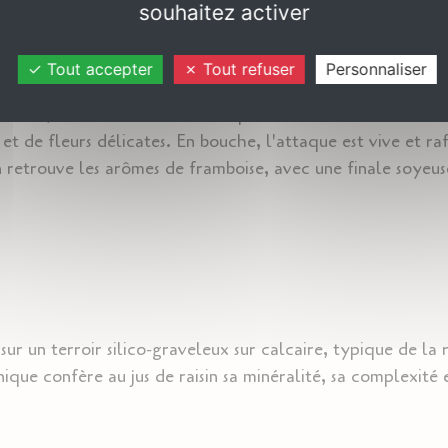
ion
souhaitez activer
Tout accepter
Tout refuser
Personnaliser
llante, avec des bulles fines et persistantes. Nez frais et f
t de fleurs délicates. En bouche, l'attaque est vive et raf
n retrouve les arômes de framboise, avec une finale soyeu
 sur un terroir silico-graveleux sur calcaire, typique de l
que confère au jus de raisin sa minéralité, sa complexité 