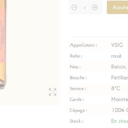
Ajoute
VSIG
Appellation :
rosé
Robe :
Raisin
Nez :
Pétilla
Bouche :
8°C
Service :
Mainte
Garde :
100% 
Cépage :
En sto
Stock :