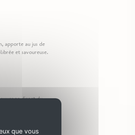
n, apporte au jus de
uilibrée et savoureuse.
essurage direct du
tenu est ensuite
nt réalisées par la
ceux que vous