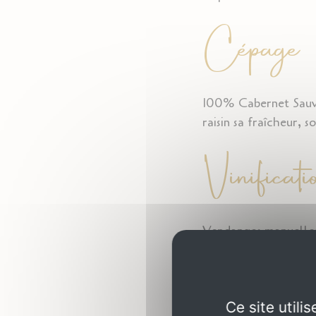
Cépage
100% Cabernet Sauvig
raisin sa fraîcheur, s
Vinificati
Vendanges manuelles 
raisin à maturité spé
refroidi, sous-tiré et
Maison Roy, dans le r
Ce site util