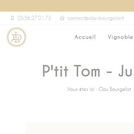
Panneau de gestion des cookies
05.56.27.01.73
contact@clos-bourgelat.fr
Accueil
Vignoble
P'tit Tom - J
Vous êtes ici :
Clos Bourgelat