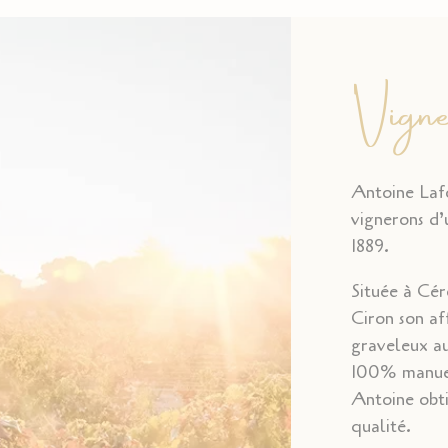
Vigne
Antoine Lafo
vignerons d’
1889.
Située à Cér
Ciron son af
graveleux au
100% manuel
Antoine obti
qualité.