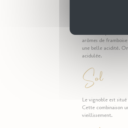
Dégustat
Robe rose pâle et bri
arômes de framboise e
une belle acidité. O
acidulée.
Sol
Le vignoble est situé
Cette combinaison uni
vieillissement.