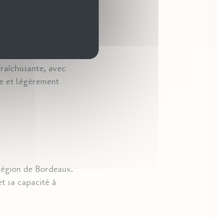
ruité, dévoilant des
raîchissante, avec
se et légèrement
a région de Bordeaux.
et sa capacité à