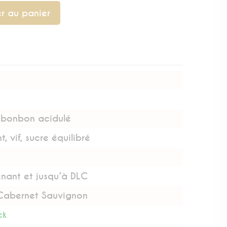
r au panier
, bonbon acidulé
nt, vif, sucre équilibré
nant et jusqu’à DLC
Cabernet Sauvignon
ck