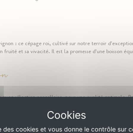
non : ce cépage roi, cultivé sur notre terroir d'exceptio
on fruité et sa vivacité. Il est la promesse d'une boisson éq
on
avec sélection parcellaire, pour une qualité optimale. Pr
cifique, pour une extraction délicate des arômes. Le jus ob
 filtré dans les 48h. La gazéification et la pasteurisation so
espect du savoir-faire traditionnel.
ise des cookies et vous donne le contrôle sur 