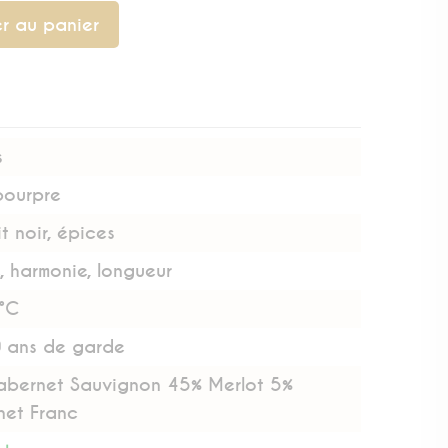
r au panier
s
pourpre
uit noir, épices
, harmonie, longueur
°C
 ans de garde
bernet Sauvignon 45% Merlot 5%
et Franc