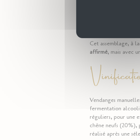
arrondissent les t
Enfin, le
Cabernet
et de
poivre
, enri
viennent compléte
Cet assemblage, à la 
affirmé
, mais avec 
Vinificati
Vendanges manuelles 
fermentation alcool
réguliers, pour une 
chêne neufs (20%), p
réalisé après une sél