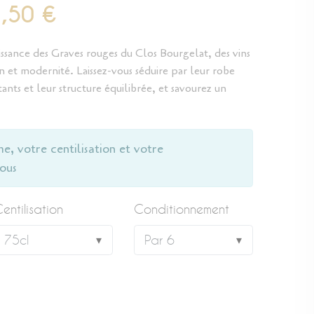
1,50 €
ssance des Graves rouges du Clos Bourgelat, des vins
on et modernité. Laissez-vous séduire par leur robe
nts et leur structure équilibrée, et savourez un
me, votre centilisation et votre
ous
entilisation
Conditionnement