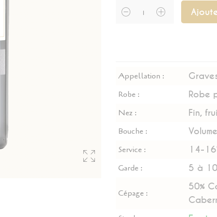
Ajoute
Grave
Appellation :
Robe 
Robe :
Fin, fr
Nez :
Volume
Bouche :
14-16
Service :
5 à 10
Garde :
50% Ca
Cépage :
Cabern