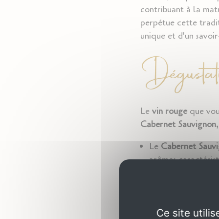
contribuant à la mat
perpétue cette tradit
unique et d'un savoir-
Dégustat
Le
vin rouge
que vous
Cabernet Sauvignon
Le
Cabernet Sauv
arômes caractéris
longueur
en bouch
complexité
qui évo
Le
Merlot
, plus f
comme la
cerise
e
Ce site util