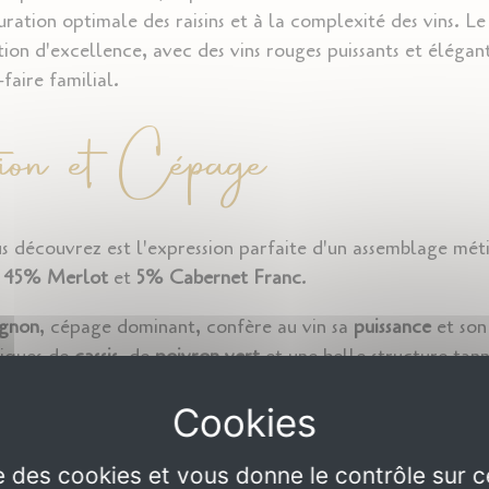
uration optimale des raisins et à la complexité des vins. L
ion d'excellence, avec des vins rouges puissants et élégants
faire familial.
ion et Cépage
 découvrez est l'expression parfaite d'un assemblage mét
,
45% Merlot
et
5% Cabernet Franc
.
ignon
, cépage dominant, confère au vin sa
puissance
et so
tiques de
cassis
, de
poivron vert
et une belle structure tann
e exceptionnelle. Ce cépage apporte également une
tram
lue au fil du temps.
ruité et rond, équilibre l'assemblage avec ses arômes de
fru
t la
framboise
, tout en apportant une
texture soyeuse
et 
ise des cookies et vous donne le contrôle sur 