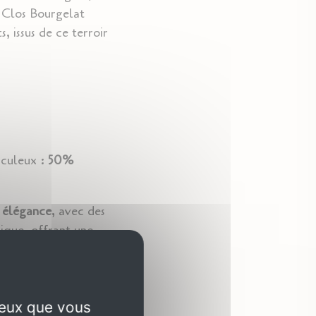
e Clos Bourgelat
, issus de ce terroir
iculeux :
50%
n
élégance
, avec des
ique, offrant une
e minérale
et une
its rouges mûrs
une
souplesse
qui
ceux que vous