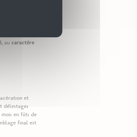
'
herbes aromatiques
lexité florale
qui
é
, au
caractère
acération et
t délestages
 mois en fûts de
blage final est