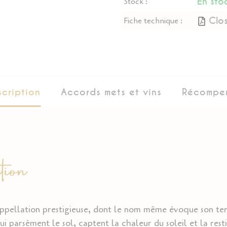
En sto
Stock :
Clo
Fiche technique :
scription
Accords mets et vins
Récompe
ion
pellation prestigieuse, dont le nom même évoque son terr
ui parsèment le sol, captent la chaleur du soleil et la rest