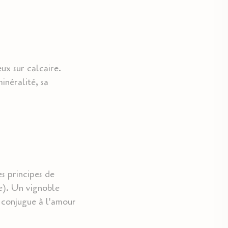
ux sur calcaire.
inéralité, sa
es principes de
e). Un vignoble
e conjugue à l'amour