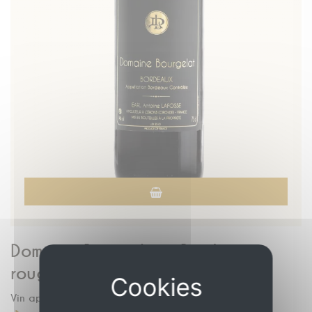
Domaine Bourgelat - Bordeaux
rouge
Vin appellation Bordeaux