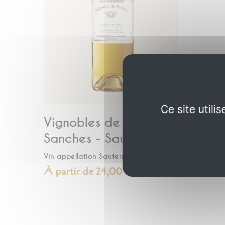
Ce site util
Vignobles de
Sanches - Sauternes
Vin appellation Sauternes
À partir de 24,00 €