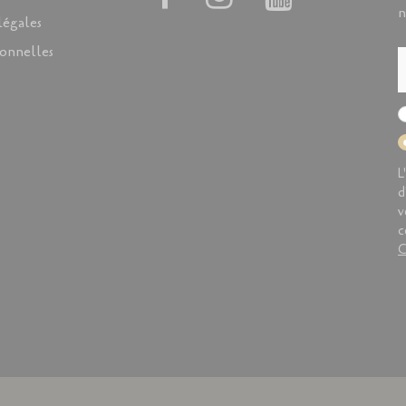
n
légales
onnelles
L
d
v
c
C