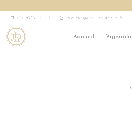
Panneau de gestion des cookies
05.56.27.01.73
contact@clos-bourgelat.fr
Accueil
Vignoble
V