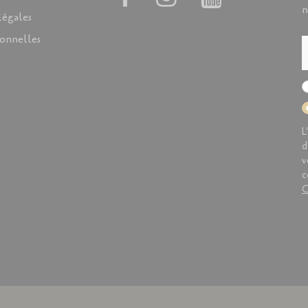
n
légales
onnelles
L
d
v
c
C