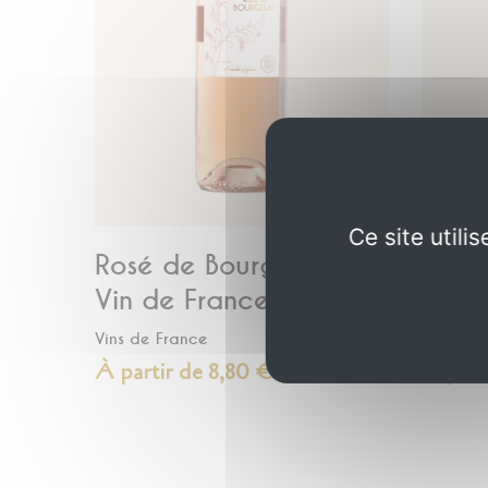
Ce site util
Rosé de Bourgelat -
Les B
Vin de France
Rosé 
Vins de France
Vins de 
À partir de 8,80 €
À part