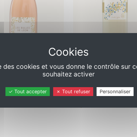
ise des cookies et vous donne le contrôle sur 
ulles de Léon -
Ôoh Gustav - Vin
souhaitez activer
pétillant
blanc demi-sec
Tout accepter
Tout refuser
Personnaliser
France
Vins de France
ir de 11,00 €
À partir de 12,50 €